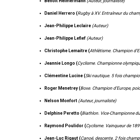
Benoît Heimermann
(Auteur, journaliste)
Daniel Herrero (
Rugby à XV. Entraîneur du cham
Jean-Philippe Leclaire
(Auteur)
Jean-Philippe Lefief
(Auteur)
Christophe Lemaitre (
Athlètisme. Champion d’E
Jeannie Longo (
Cyclisme. Championne olympiqu
Clémentine Lucine (
Ski nautique. 5 fois champ
Roger Menetrey (
Boxe. Champion d’Europe, poid
Nelson Monfort
(Auteur, journaliste)
Delphine Peretto (
Biathlon. Vice-Championne du
Raymond Poulidor (
Cyclisme. Vainqueur de 189
Jean-Luc Rigaut (
Canoé, descente. 2 fois cham