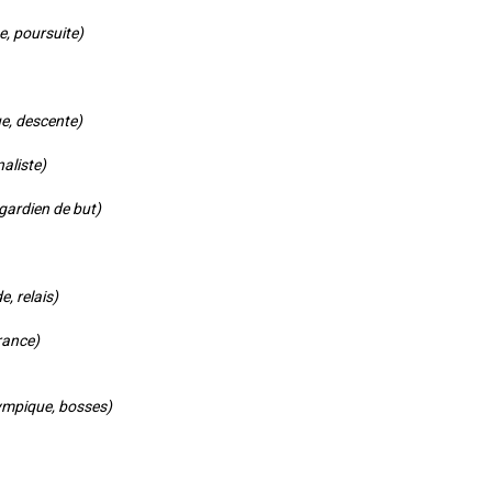
, poursuite)
e, descente)
naliste)
ardien de but)
, relais)
rance)
ympique, bosses)