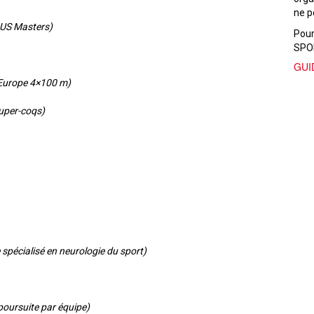
ne p
s US Masters)
Pour
SPOR
GUI
Europe 4×100 m)
uper-coqs)
spécialisé en neurologie du sport)
oursuite par équipe)