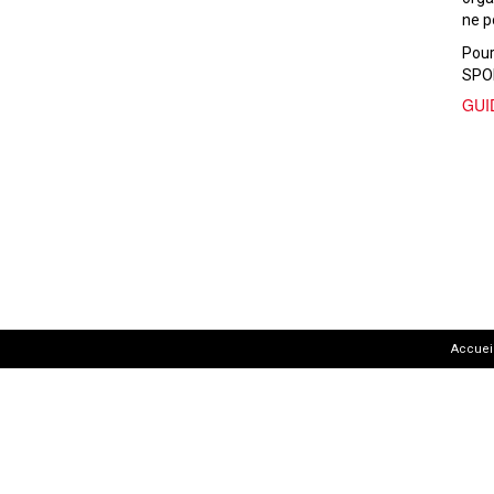
ne p
Pour
SPOR
GUI
Accuei